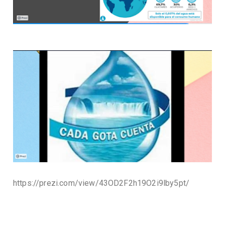
https://prezi.com/view/43OD2F2h19O2i9lby5pt/