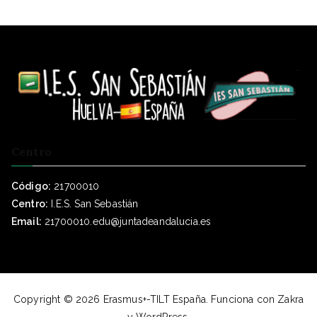
Centro
Código:
21700010
Centro:
I.E.S. San Sebastián
Email:
21700010.edu@juntadeandalucia.es
Copyright © 2026
Erasmus+-TILT España
. Funciona con
Zakra
y
WordPress
.