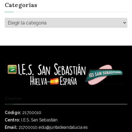
Categorías
Centro
Código:
21700010
Centro:
I.E.S. San Sebastián
Email:
21700010.edu@juntadeandalucia.es