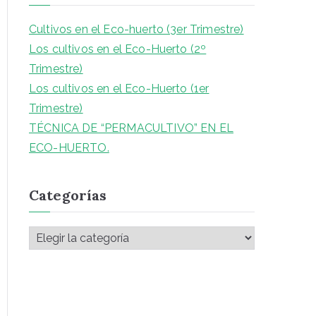
c
a
Cultivos en el Eco-huerto (3er Trimestre)
r
Los cultivos en el Eco-Huerto (2º
:
Trimestre)
Los cultivos en el Eco-Huerto (1er
Trimestre)
TÉCNICA DE “PERMACULTIVO” EN EL
ECO-HUERTO.
Categorías
C
a
t
e
g