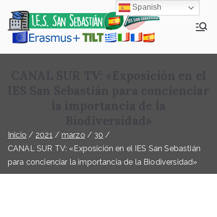
Spanish
Eras
Erasmus+-
TILT
mus+
España-IES
CANAL SUR TV: «Exposición en el
San
-TILT
Sebastián
IES San Sebastián para concienciar
la importancia de la
Espa
Biodiversidad»
ña
Inicio
2021
marzo
30
CANAL SUR TV: «Exposición en el IES San Sebastián
para concienciar la importancia de la Biodiversidad»