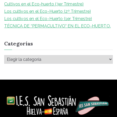
Cultivos en el Eco-huerto (3er Trimestre)
Los cultivos en el Eco-Huerto (2º Trimestre)
Los cultivos en el Eco-Huerto (1er Trimestre)
TÉCNICA DE “PERMACULTIVO” EN EL ECO-HUERTO.
Categorías