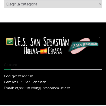
Centro
Código:
21700010
Centro:
I.E.S. San Sebastián
Email:
21700010.edu@juntadeandalucia.es