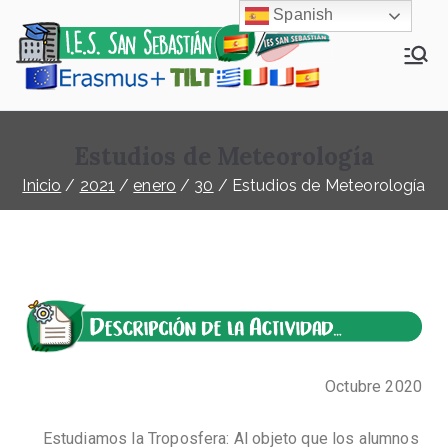
Spanish
Eras
Erasmus+-
TILT
mus+
España-IES
Estudios de Meteorología
San
-TILT
Sebastián
Inicio
2021
enero
30
Estudios de Meteorología
Espa
ña
Octubre 2020
Estudiamos la Troposfera: Al objeto que los alumnos